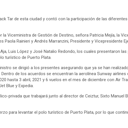
Jack Tar de esta ciudad y contó con la participación de las diferente
 la Viceministra de Gestión de Destino, señora Patricia Mejía, la Vic
es Paola Rainieri y Andrés Marranzini, Presidente y Vicepresidente E
a, Luis López y José Natalio Redondo, los cuales presentaron las pr
o turístico de Puerto Plata.
nistro se dirigió a los presentes asegurando que ya se han realizad
ico”. Dentro de los acuerdos se encuentran la aerolínea Sunway airli
20 hasta 3 abril, 2021 y 6 vuelos en el mes de diciembre con Air T
et Blue y Expedia.
o-privada que trabajará junto al director de Ceiztur, Sixto Manuel 
zo para levantar el polo turístico de Puerto Plata, por lo que contin