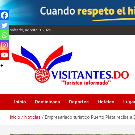
Saltar
al
contenido
sábado, agosto 8, 2026
"Turistea Informado"
Visitantes
Inicio
Dominicana
Deportes
Hoteles
Luga
Inicio
Noticias
Empresariado turístico Puerto Plata recibe a 