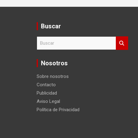
Buscar
B
u
s
c
Nosotros
a
r
Sobre nosotros
Contacto
Publicidad
Aviso Legal
Política de Privacidad