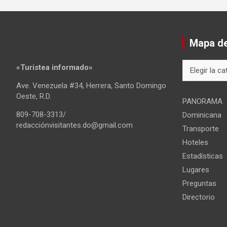
Mapa del
Mapa
«Turistea informado»
del
Ave. Venezuela #34, Herrera, Santo Domingo
sitio
Oeste, R.D.
PANORAMA
809-708-3313/
Dominicana
redacciónvisitantes.do@gmail.com
Transporte
Hoteles
Estadísticas
Lugares
Preguntas
Directorio