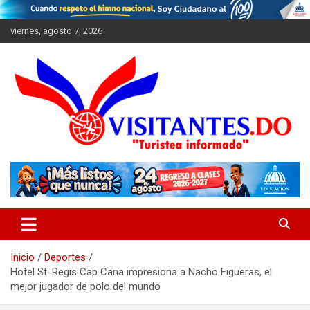
Saltar
al
viernes, agosto 7, 2026
contenido
"Turistea Informado"
Visitantes
Inicio
Deportes
Hotel St. Regis Cap Cana impresiona a Nacho Figueras, el
mejor jugador de polo del mundo