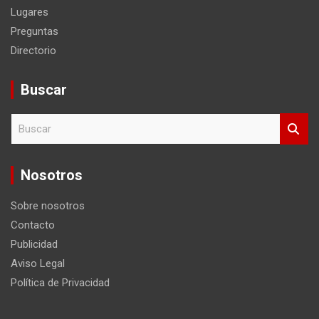
Lugares
Preguntas
Directorio
Buscar
B
u
s
c
Nosotros
a
r
Sobre nosotros
Contacto
Publicidad
Aviso Legal
Política de Privacidad