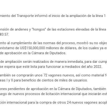
miento del Transporte informó el inicio de la ampliación de la líne
xtensión de andenes y “hongos” de las estaciones elevadas de la lín
83.57.
nto al cumplimiento de las normas del proceso, mostró su no objeción
réstamo de US$150,000,000 millones de dólares, de los cuales ya es
 de aprobación en la Cámara de Diputados.
os de ampliación serán realizados de manera inmediata, para dar cump
e espera que esté lista para funcionar a mediados del año 2022.
ambién se comprarán unos 72 vagones nuevos, así como material ferr
neas I y II para beneficio de cientos de miles de usuarios.
lones pendientes de aprobación en la Cámara de Diputados, también 
uego de nuevos procesos de licitación internacional que iniciarán 
ación internacional para la compra de otros 24 nuevos vagones acopl