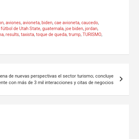
on
,
aviones
,
avioneta
,
biden
,
cae avioneta
,
caucedo
,
,
fútbol de Utah State
,
guatemala
,
joe biden
,
jordan
,
na
,
results
,
taxista
,
toque de queda
,
trump
,
TURISMO
,
llena de nuevas perspectivas el sector turismo; concluye
nte con más de 3 mil interacciones y citas de negocios