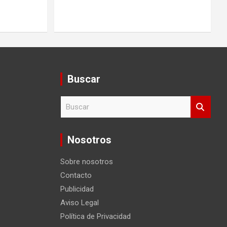
Buscar
B
u
s
c
Nosotros
a
r
Sobre nosotros
Contacto
Publicidad
Aviso Legal
Política de Privacidad