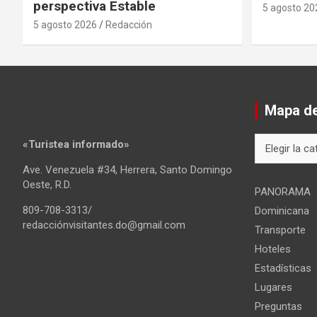
perspectiva Estable
5 agosto 20
5 agosto 2026
Redacción
Mapa del
Mapa
«Turistea informado»
del
Ave. Venezuela #34, Herrera, Santo Domingo
sitio
Oeste, R.D.
PANORAMA
809-708-3313/
Dominicana
redacciónvisitantes.do@gmail.com
Transporte
Hoteles
Estadísticas
Lugares
Preguntas