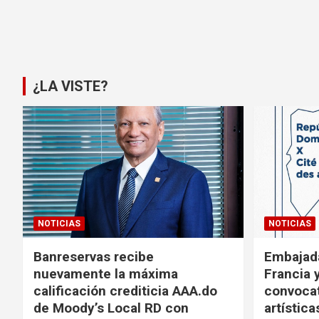
Paginación
de
entradas
¿LA VISTE?
NOTICIAS
NOTICIAS
Banreservas recibe
Embajad
nuevamente la máxima
Francia 
calificación crediticia AAA.do
convocat
de Moody’s Local RD con
artística