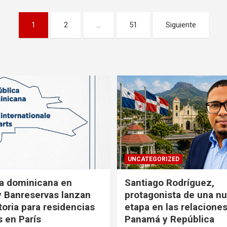
1
2
…
51
Siguiente
UNCATEGORIZED
a dominicana en
Santiago Rodríguez,
y Banreservas lanzan
protagonista de una n
oria para residencias
etapa en las relacione
s en París
Panamá y República