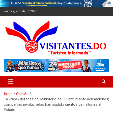
Saltar
al
viernes, agosto 7, 2026
contenido
"Turistea Informado"
Visitantes
Inicio
Opinión
La «rara» defensa del Ministerio de Juventud ante acusaciones;
compañías involucradas han suplido cientos de millones al
Estado