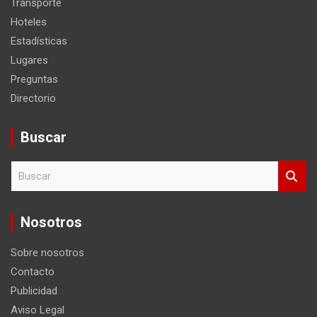
Transporte
Hoteles
Estadísticas
Lugares
Preguntas
Directorio
Buscar
B
u
s
c
Nosotros
a
r
Sobre nosotros
Contacto
Publicidad
Aviso Legal