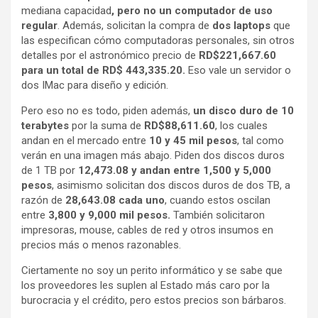
mediana capacidad
, pero no un computador de uso
regular
. Además, solicitan la compra de
dos laptops
que
las especifican cómo computadoras personales, sin otros
detalles por el astronómico precio de
RD$221,667.60
para un total de RD$
443,335.20.
Eso vale un servidor o
dos IMac para diseño y edición.
Pero eso no es todo, piden además,
un disco duro de 10
terabytes
por la suma de
RD$88,611.60
, los cuales
andan en el mercado entre
10 y 45 mil pesos
, tal como
verán en una imagen más abajo. Piden dos discos duros
de 1 TB por
12,473.08 y andan entre 1,500 y 5,000
pesos
, asimismo solicitan dos discos duros de dos TB, a
razón de
28,643.08 cada uno
, cuando estos oscilan
entre
3,800 y 9,000 mil pesos.
También solicitaron
impresoras, mouse, cables de red y otros insumos en
precios más o menos razonables.
Ciertamente no soy un perito informático y se sabe que
los proveedores les suplen al Estado más caro por la
burocracia y el crédito, pero estos precios son bárbaros.