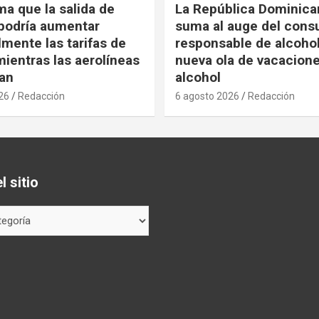
ma que la salida de
La República Dominica
podría aumentar
suma al auge del con
mente las tarifas de
responsable de alcoho
ientras las aerolíneas
nueva ola de vacacione
an
alcohol
26
Redacción
6 agosto 2026
Redacción
 sitio