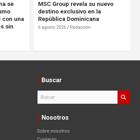
na se
MSC Group revela su nuevo
sumo
destino exclusivo en la
l con una
República Dominicana
s sin
6 agosto 2026
Redacción
Buscar
B
u
s
c
Nosotros
a
r
Sobre nosotros
Contacto