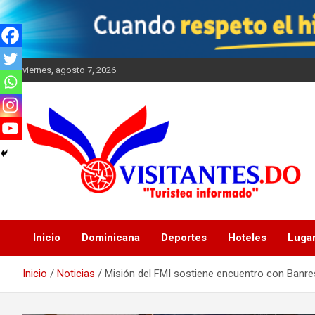
Saltar
al
contenido
viernes, agosto 7, 2026
"Turistea Informado"
Visitantes
Inicio
Dominicana
Deportes
Hoteles
Luga
Inicio
Noticias
Misión del FMI sostiene encuentro con Banre