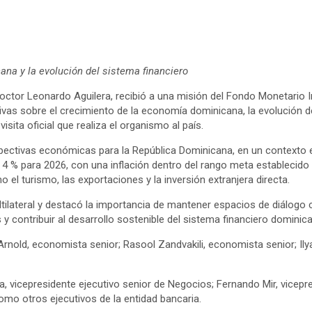
ana y la evolución del sistema financiero
octor Leonardo Aguilera, recibió a una misión del Fondo Monetario I
as sobre el crecimiento de la economía dominicana, la evolución del
ita oficial que realiza el organismo al país.
ectivas económicas para la República Dominicana, en un contexto en e
4 % para 2026, con una inflación dentro del rango meta establecido
l turismo, las exportaciones y la inversión extranjera directa.
ltilateral y destacó la importancia de mantener espacios de diálogo c
y contribuir al desarrollo sostenible del sistema financiero dominic
Arnold, economista senior; Rasool Zandvakili, economista senior; Il
a, vicepresidente ejecutivo senior de Negocios; Fernando Mir, vicepr
omo otros ejecutivos de la entidad bancaria.