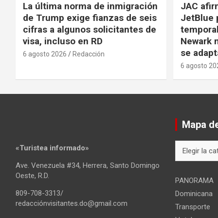
La última norma de inmigración
JAC afir
de Trump exige fianzas de seis
JetBlue 
cifras a algunos solicitantes de
temporal
visa, incluso en RD
Newark m
se adapt
6 agosto 2026
Redacción
6 agosto 20
Mapa del
Mapa
«Turistea informado»
del
Ave. Venezuela #34, Herrera, Santo Domingo
sitio
Oeste, R.D.
PANORAMA
809-708-3313/
Dominicana
redacciónvisitantes.do@gmail.com
Transporte