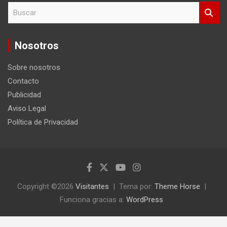
B
u
s
c
Nosotros
a
r
Sobre nosotros
Contacto
Publicidad
Aviso Legal
Política de Privacidad
Copyright ©2026
Visitantes
Tema por:
Theme Horse
Funciona gracias a:
WordPress