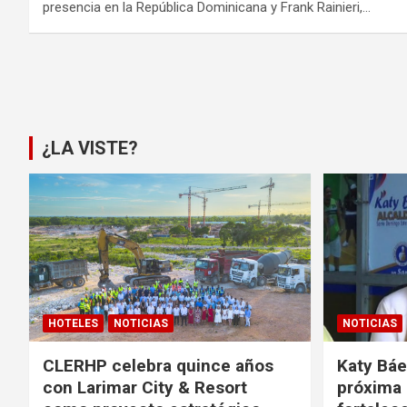
presencia en la República Dominicana y Frank Rainieri,…
Paginación
de
entradas
¿LA VISTE?
HOTELES
NOTICIAS
NOTICIAS
CLERHP celebra quince años
Katy Báe
con Larimar City & Resort
próxima