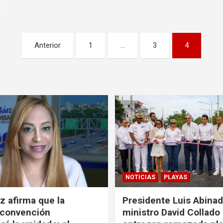
Anterior
1
…
3
4
NOTICIAS
PLAYAS
z afirma que la
Presidente Luis Abinad
 convención
ministro David Collado