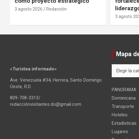
como proyecto estratégico
fortalece
liderazg
3 agosto 2026
Redacción
3 agosto 20
Mapa del
Mapa
«Turistea informado»
del
Ave. Venezuela #34, Herrera, Santo Domingo
sitio
Oeste, R.D.
PANORAMA
809-708-3313/
Dominicana
redacciónvisitantes.do@gmail.com
Transporte
Hoteles
Estadísticas
Lugares