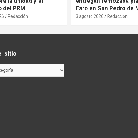
rá la unidad y el
entregan remozada pla
o del PRM
Faro en San Pedro de 
26
Redacción
3 agosto 2026
Redacción
 sitio