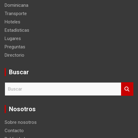
Dominicana
Transporte
Hoteles
Estadísticas
Lugares
Preguntas
Directorio
Buscar
B
u
s
c
Nosotros
a
r
Sobre nosotros
Contacto