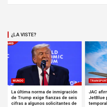
Paginación
de
entradas
¿LA VISTE?
MUNDO
TRANSPOR
La última norma de inmigración
JAC afir
de Trump exige fianzas de seis
JetBlue 
cifras a algunos solicitantes de
temporal