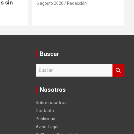
s sin
6 agosto 2026
Redacción
Buscar
B
u
s
c
Nosotros
a
r
Sobre nosotros
Contacto
Publicidad
Aviso Legal