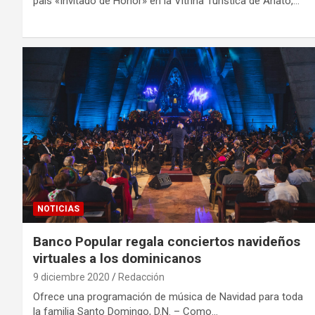
país «Invitado de Honor» en la Vitrina Turística de Anato,…
NOTICIAS
Banco Popular regala conciertos navideños
virtuales a los dominicanos
9 diciembre 2020
Redacción
Ofrece una programación de música de Navidad para toda
la familia Santo Domingo, D.N. – Como…