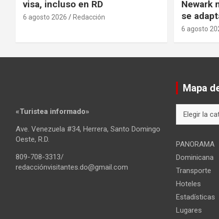
visa, incluso en RD
Newark m
se adapt
6 agosto 2026
Redacción
6 agosto 20
Mapa del
Mapa
«Turistea informado»
del
Ave. Venezuela #34, Herrera, Santo Domingo
sitio
Oeste, R.D.
PANORAMA
809-708-3313/
Dominicana
redacciónvisitantes.do@gmail.com
Transporte
Hoteles
Estadísticas
Lugares