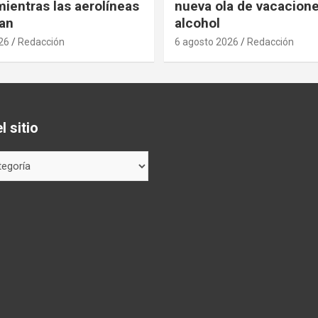
ientras las aerolíneas
nueva ola de vacacione
an
alcohol
26
Redacción
6 agosto 2026
Redacción
 sitio