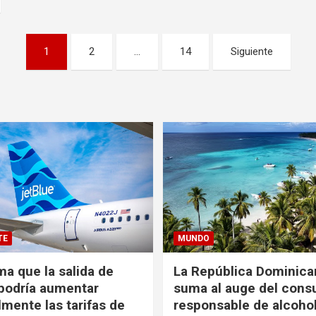
1
2
…
14
Siguiente
TE
MUNDO
ma que la salida de
La República Dominica
podría aumentar
suma al auge del con
mente las tarifas de
responsable de alcoho