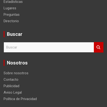
Estadísticas
Lugares
Preguntas
Directorio
Buscar
B
u
s
c
Nosotros
a
r
Sobre nosotros
Contacto
Publicidad
Aviso Legal
Política de Privacidad