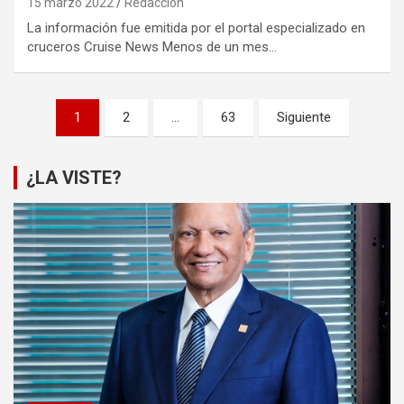
15 marzo 2022
Redacción
La información fue emitida por el portal especializado en
cruceros Cruise News Menos de un mes…
Paginación
1
2
…
63
Siguiente
de
entradas
¿LA VISTE?