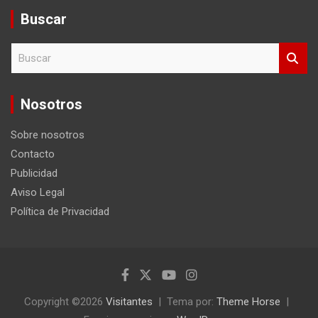
Buscar
B
u
s
c
Nosotros
a
r
Sobre nosotros
Contacto
Publicidad
Aviso Legal
Política de Privacidad
Copyright ©2026
Visitantes
Tema por:
Theme Horse