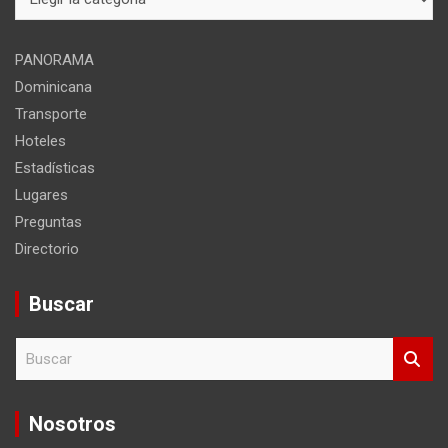
del
sitio
PANORAMA
Dominicana
Transporte
Hoteles
Estadísticas
Lugares
Preguntas
Directorio
Buscar
B
u
s
c
Nosotros
a