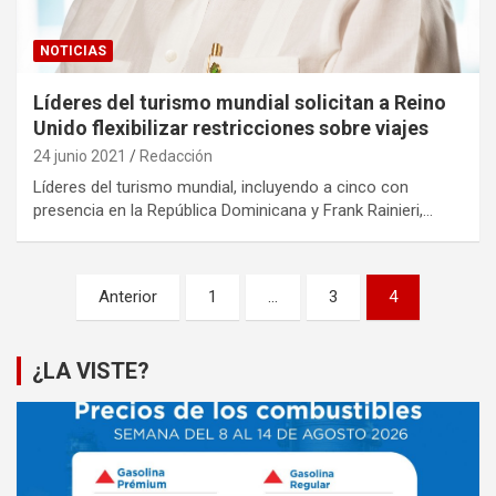
NOTICIAS
Líderes del turismo mundial solicitan a Reino
Unido flexibilizar restricciones sobre viajes
24 junio 2021
Redacción
Líderes del turismo mundial, incluyendo a cinco con
presencia en la República Dominicana y Frank Rainieri,…
Paginación
Anterior
1
…
3
4
de
entradas
¿LA VISTE?