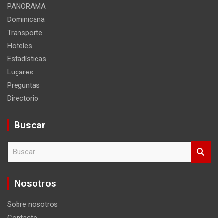
PANORAMA
Dominicana
Transporte
Hoteles
Estadísticas
Lugares
Preguntas
Directorio
Buscar
B
u
s
c
Nosotros
a
r
Sobre nosotros
Contacto