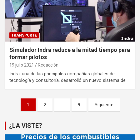
TRANSPORTE
Simulador Indra reduce a la mitad tiempo para
formar pilotos
19 julio 2021
Redacción
Indra, una de las principales compañías globales de
tecnología y consultoría, desarrolló un nuevo sistema de…
Paginación
1
2
…
9
Siguiente
de
entradas
¿LA VISTE?