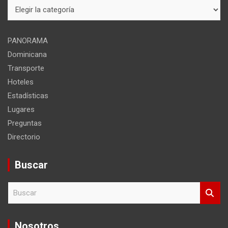
Mapa
del
sitio
PANORAMA
Dominicana
Transporte
Hoteles
Estadísticas
Lugares
Preguntas
Directorio
Buscar
B
u
s
c
Nosotros