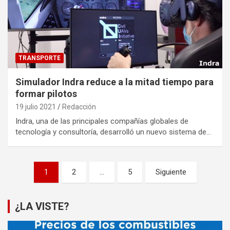
TRANSPORTE
Simulador Indra reduce a la mitad tiempo para
formar pilotos
19 julio 2021
Redacción
Indra, una de las principales compañías globales de
tecnología y consultoría, desarrolló un nuevo sistema de…
Paginación
1
2
…
5
Siguiente
de
entradas
¿LA VISTE?