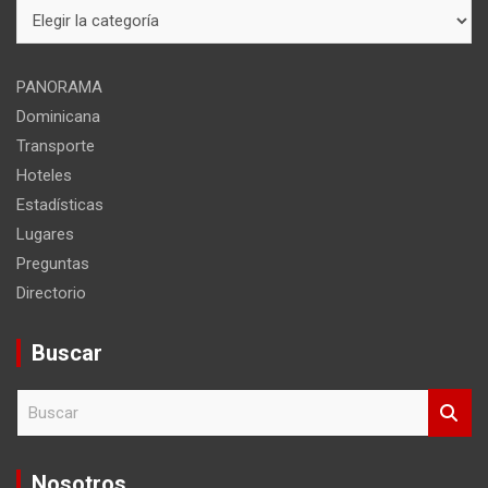
Mapa
del
sitio
PANORAMA
Dominicana
Transporte
Hoteles
Estadísticas
Lugares
Preguntas
Directorio
Buscar
B
u
s
c
Nosotros