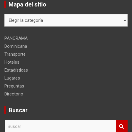
Mapa del sitio
Mapa
del
sitio
PANORAMA
Dominicana
Transporte
Hoteles
Estadísticas
Lugares
Preguntas
Directorio
Buscar
B
u