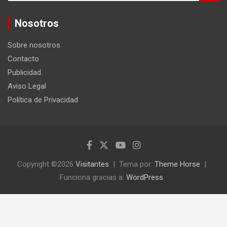
s
c
Nosotros
a
r
Sobre nosotros
Contacto
Publicidad
Aviso Legal
Política de Privacidad
Copyright ©2026
Visitantes
Tema por:
Theme Horse
Funciona gracias a:
WordPress