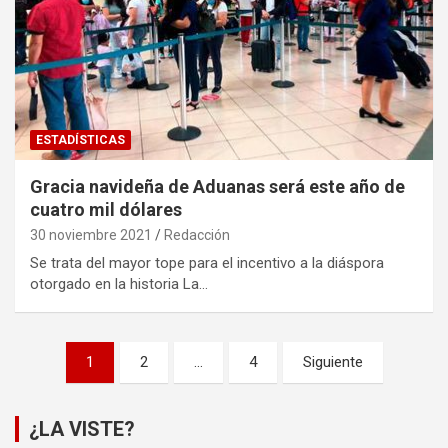
ESTADÍSTICAS
Gracia navideña de Aduanas será este año de
cuatro mil dólares
30 noviembre 2021
Redacción
Se trata del mayor tope para el incentivo a la diáspora
otorgado en la historia La…
Paginación
1
2
…
4
Siguiente
de
entradas
¿LA VISTE?