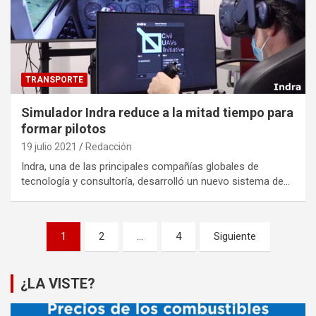
TRANSPORTE
Simulador Indra reduce a la mitad tiempo para
formar pilotos
19 julio 2021
Redacción
Indra, una de las principales compañías globales de
tecnología y consultoría, desarrolló un nuevo sistema de…
Paginación
1
2
…
4
Siguiente
de
entradas
¿LA VISTE?