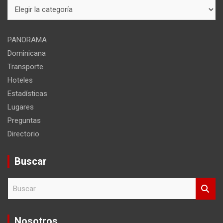
Mapa
del
sitio
PANORAMA
Dominicana
Transporte
Hoteles
Estadísticas
Lugares
Preguntas
Directorio
Buscar
B
u
s
c
Nosotros