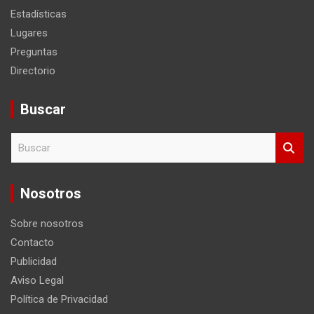
Estadísticas
Lugares
Preguntas
Directorio
Buscar
B
u
s
c
Nosotros
a
r
Sobre nosotros
Contacto
Publicidad
Aviso Legal
Política de Privacidad