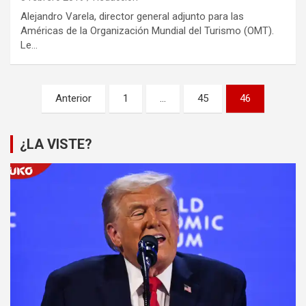
Alejandro Varela, director general adjunto para las
Américas de la Organización Mundial del Turismo (OMT).
Le…
Paginación
Anterior
1
…
45
46
de
entradas
¿LA VISTE?