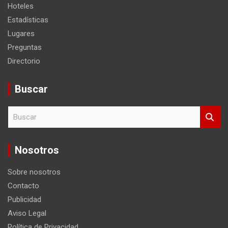
Hoteles
Estadísticas
Lugares
Preguntas
Directorio
Buscar
B
u
s
c
Nosotros
a
r
Sobre nosotros
Contacto
Publicidad
Aviso Legal
Política de Privacidad