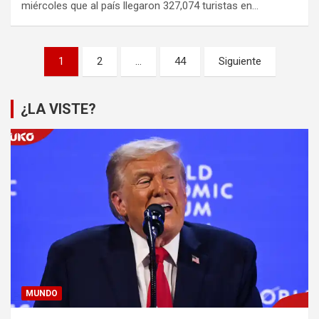
miércoles que al país llegaron 327,074 turistas en…
Paginación
1
2
…
44
Siguiente
de
entradas
¿LA VISTE?
MUNDO