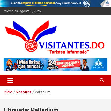
Saltar
al
miércoles, agosto 5, 2026
contenido
"Turistea Informado"
Visitantes
Inicio
Nosotros
Palladium
Etiqueta:
Palladium