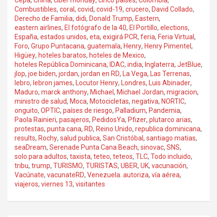
Combustibles
,
coral
,
covid
,
covid-19
,
crucero
,
David Collado
,
Derecho de Familia
,
didi
,
Donald Trump
,
Eastern
,
eastern airlines
,
El fotógrafo de la 40
,
El Portillo
,
elections
,
España
,
estados unidos
,
eta
,
exigirá PCR
,
feria
,
Feria Virtual
,
Foro
,
Grupo Puntacana
,
guatemala
,
Henry
,
Henry Pimentel
,
Higüey
,
hoteles baratos
,
hoteles de Mexico
,
hoteles República Dominicana
,
IDAC
,
india
,
Inglaterra
,
JetBlue
,
jlop
,
joe biden
,
jordan
,
jordan en RD
,
La Vega
,
Las Terrenas
,
lebro
,
lebron james
,
Locutor Henry
,
Londres
,
Luis Abinader
,
Maduro
,
marck anthony
,
Michael
,
Michael Jordan
,
migracion
,
ministro de salud
,
Moca
,
Motocicletas
,
negativa
,
NORTIC
,
onguito
,
OPTIC
,
países de riesgo
,
Palladium
,
Pandemia
,
Paola Rainieri
,
pasajeros
,
PedidosYa
,
Pfizer
,
plutarco arias
,
protestas
,
punta cana
,
RD
,
Reino Unido
,
republica dominicana
,
results
,
Rochy
,
salud publica
,
San Cristóbal
,
santiago matias
,
seaDream
,
Serenade Punta Cana Beach
,
sinovac
,
SNS
,
solo para adultos
,
taxista
,
teteo
,
teteos
,
TLC
,
Todo incluido
,
tribu
,
trump
,
TURISMO
,
TURISTAS
,
UBER
,
UK
,
vacunación
,
Vacúnate
,
vacunateRD
,
Venezuela. autoriza
,
vía aérea
,
viajeros
,
viernes 13
,
visitantes