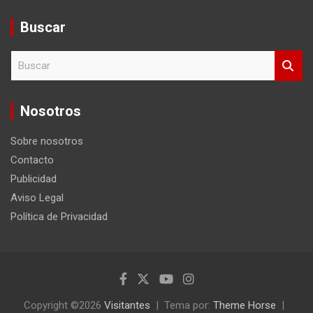
Buscar
B
u
s
c
Nosotros
a
r
Sobre nosotros
Contacto
Publicidad
Aviso Legal
Política de Privacidad
Copyright ©2026
Visitantes
Tema por:
Theme Horse