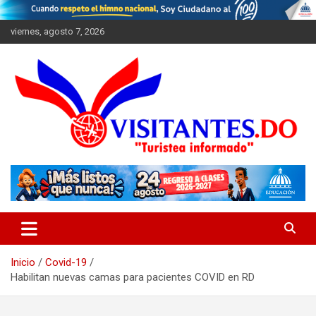
Saltar
al
viernes, agosto 7, 2026
contenido
"Turistea Informado"
Visitantes
Inicio
Covid-19
Habilitan nuevas camas para pacientes COVID en RD