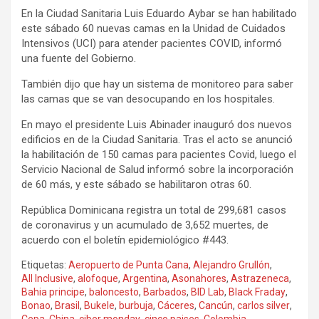
En la Ciudad Sanitaria Luis Eduardo Aybar se han habilitado
este sábado 60 nuevas camas en la Unidad de Cuidados
Intensivos (UCI) para atender pacientes COVID, informó
una fuente del Gobierno.
También dijo que hay un sistema de monitoreo para saber
las camas que se van desocupando en los hospitales.
En mayo el presidente Luis Abinader inauguró dos nuevos
edificios en de la Ciudad Sanitaria. Tras el acto se anunció
la habilitación de 150 camas para pacientes Covid, luego el
Servicio Nacional de Salud informó sobre la incorporación
de 60 más, y este sábado se habilitaron otras 60.
República Dominicana registra un total de 299,681 casos
de coronavirus y un acumulado de 3,652 muertes, de
acuerdo con el boletín epidemiológico #443.
Etiquetas:
Aeropuerto de Punta Cana
,
Alejandro Grullón
,
All Inclusive
,
alofoque
,
Argentina
,
Asonahores
,
Astrazeneca
,
Bahia principe
,
baloncesto
,
Barbados
,
BID Lab
,
Black Fraday
,
Bonao
,
Brasil
,
Bukele
,
burbuja
,
Cáceres
,
Cancún
,
carlos silver
,
Cepa
,
China
,
ciber monday
,
cinco paises
,
Colombia
,