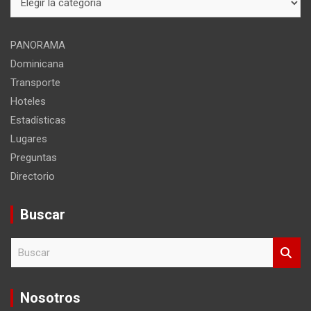
del
sitio
PANORAMA
Dominicana
Transporte
Hoteles
Estadísticas
Lugares
Preguntas
Directorio
Buscar
B
u
s
c
Nosotros
a