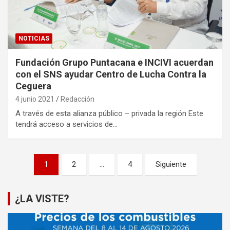
NOTICIAS
Fundación Grupo Puntacana e INCIVI acuerdan
con el SNS ayudar Centro de Lucha Contra la
Ceguera
4 junio 2021
Redacción
A través de esta alianza público – privada la región Este
tendrá acceso a servicios de…
Paginación
1
2
…
4
Siguiente
de
entradas
¿LA VISTE?