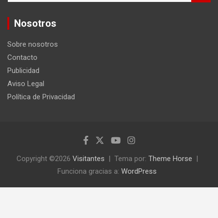
s
c
Nosotros
a
r
Sobre nosotros
Contacto
Publicidad
Aviso Legal
Política de Privacidad
Copyright ©2026
Visitantes
Tema por:
Theme Horse
Funciona gracias a:
WordPress