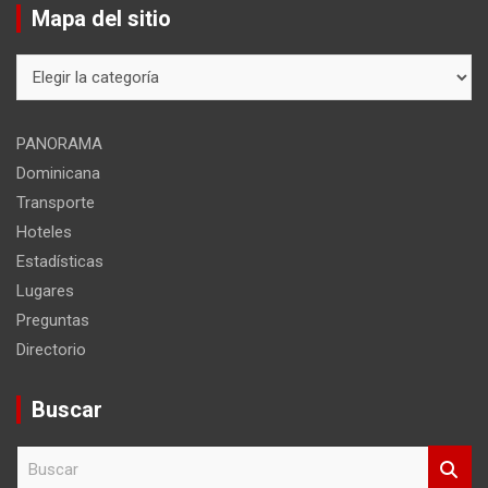
Mapa del sitio
Mapa
del
sitio
PANORAMA
Dominicana
Transporte
Hoteles
Estadísticas
Lugares
Preguntas
Directorio
Buscar
B
u