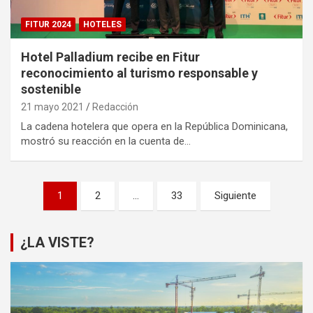
FITUR 2024
HOTELES
Hotel Palladium recibe en Fitur
reconocimiento al turismo responsable y
sostenible
21 mayo 2021
Redacción
La cadena hotelera que opera en la República Dominicana,
mostró su reacción en la cuenta de…
Paginación
1
2
…
33
Siguiente
de
entradas
¿LA VISTE?