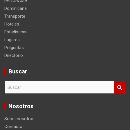
PANORAMA
Dominicana
Transporte
Hoteles
Estadísticas
Lugares
Preguntas
Directorio
Buscar
B
u
s
c
Nosotros
a
r
Sobre nosotros
Contacto