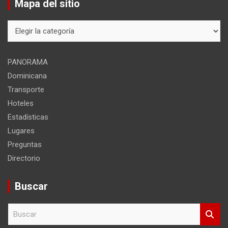
Mapa del sitio
Mapa
del
sitio
PANORAMA
Dominicana
Transporte
Hoteles
Estadísticas
Lugares
Preguntas
Directorio
Buscar
B
u