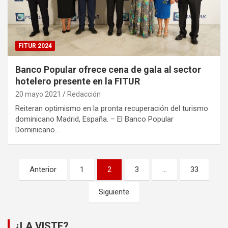
FITUR 2024
Banco Popular ofrece cena de gala al sector
hotelero presente en la FITUR
20 mayo 2021
Redacción
Reiteran optimismo en la pronta recuperación del turismo
dominicano Madrid, España. – El Banco Popular
Dominicano…
Paginación
Anterior
1
2
3
…
33
de
Siguiente
entradas
¿LA VISTE?