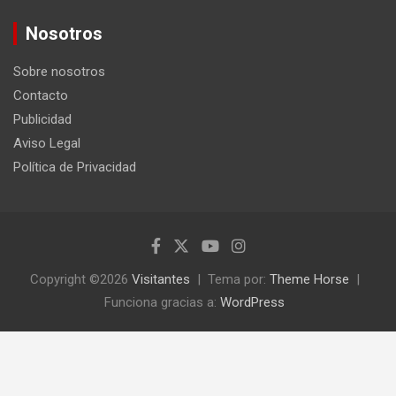
s
c
Nosotros
a
r
Sobre nosotros
Contacto
Publicidad
Aviso Legal
Política de Privacidad
Copyright ©2026
Visitantes
Tema por:
Theme Horse
Funciona gracias a:
WordPress