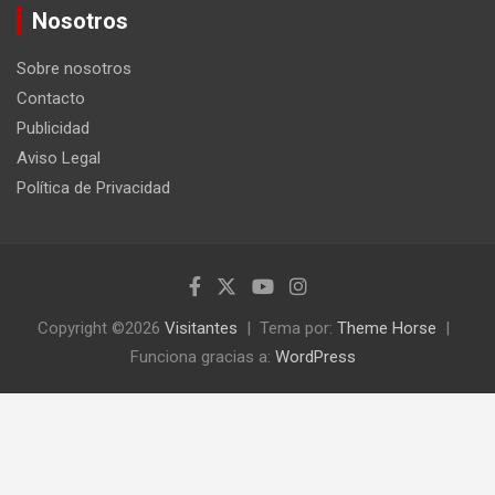
c
Nosotros
a
r
Sobre nosotros
Contacto
Publicidad
Aviso Legal
Política de Privacidad
Copyright ©2026
Visitantes
Tema por:
Theme Horse
Funciona gracias a:
WordPress