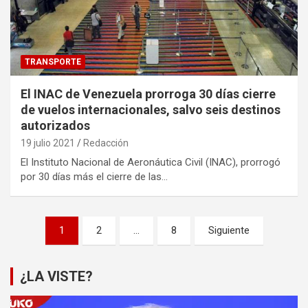
TRANSPORTE
El INAC de Venezuela prorroga 30 días cierre
de vuelos internacionales, salvo seis destinos
autorizados
19 julio 2021
Redacción
El Instituto Nacional de Aeronáutica Civil (INAC), prorrogó
por 30 días más el cierre de las…
Paginación
1
2
…
8
Siguiente
de
entradas
¿LA VISTE?