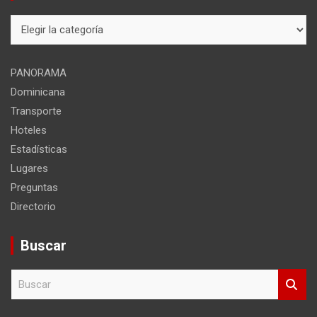
Mapa
del
sitio
PANORAMA
Dominicana
Transporte
Hoteles
Estadísticas
Lugares
Preguntas
Directorio
Buscar
B
u
s