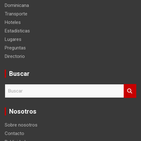
Dominicana
Transporte
Hoteles
Estadísticas
Lugares
Preguntas
Directorio
Buscar
B
u
s
c
Nosotros
a
r
Sobre nosotros
Contacto