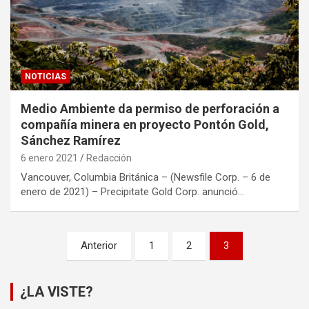
NOTICIAS
Medio Ambiente da permiso de perforación a
compañía minera en proyecto Pontón Gold,
Sánchez Ramírez
6 enero 2021
Redacción
Vancouver, Columbia Británica – (Newsfile Corp. – 6 de
enero de 2021) – Precipitate Gold Corp. anunció…
Paginación
Anterior
1
2
3
de
entradas
¿LA VISTE?