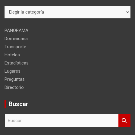
Mapa
del
sitio
PANORAMA
Dominicana
Transporte
Hoteles
Estadísticas
Lugares
Preguntas
Directorio
Buscar
B
u
s