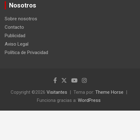
c
Nosotros
a
r
Sobre nosotros
Contacto
Publicidad
Aviso Legal
Política de Privacidad
Copyright ©2026
Visitantes
Tema por:
Theme Horse
Funciona gracias a:
WordPress