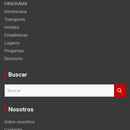
PANORAMA
Dominicana
Transporte
Hoteles
Estadísticas
Lugares
Preguntas
Directorio
Buscar
B
u
s
c
Nosotros
a
r
Sobre nosotros
Contacto