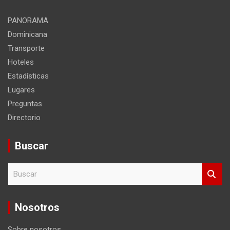
sitio
PANORAMA
Dominicana
Transporte
Hoteles
Estadísticas
Lugares
Preguntas
Directorio
Buscar
B
u
s
c
Nosotros
a
r
Sobre nosotros