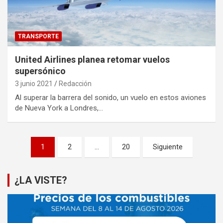
TRANSPORTE
United Airlines planea retomar vuelos
supersónico
3 junio 2021
Redacción
Al superar la barrera del sonido, un vuelo en estos aviones
de Nueva York a Londres,…
Paginación
1
2
…
20
Siguiente
de
entradas
¿LA VISTE?