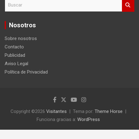
B
u
s
c
Nosotros
a
r
Sobre nosotros
Contacto
Publicidad
Aviso Legal
Política de Privacidad
Copyright ©2026
Visitantes
Tema por:
Theme Horse
Funciona gracias a:
WordPress