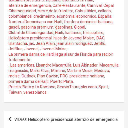
aterriza de emergencia
,
Café-Restaurante
,
Carnival
,
Cepal
,
Ciberseguridad
,
cierre de la frontera
,
Cobustibles
,
collado
,
colombianos
,
crecimeinto
,
economia
,
economico
,
España
,
frontera Dominicana con Haití
,
frontera dominico-haitiana
,
gasoil
,
gasolina premium
,
gasolinas
,
Global
,
Global de Ciberseguridad
,
Haití
,
haitianos
,
helicoptero
,
Helicóptero presidencial
,
hijos de Jovenel Moise
,
IDAC
,
Isla Saona
,
jac
,
Jean Alain
,
jean alain rodriguez
,
JetBlu
,
JetBlue
,
Jovenel
,
Jovenel Moïse
,
La primera dama de Haití llega al sur de Florida para recibir
tratamiento
,
Las americas
,
Lisandro Macarrulla
,
Luis Abinader
,
Macarrulla
,
magnicidio
,
Mardi Gras
,
Martine
,
Martine Moise
,
Meduza
,
moise
,
Outlook
,
Plan Gavión
,
PRC
,
presidente haitiano
,
primera dama de Haití
,
Puerto Plata
,
Puerto Plata y La Romana
,
SeavisTours
,
sky cana
,
Spirit
,
Taiwan
,
venezolanos
Navegación
VIDEO: Helicóptero presidencial aterrizó de emergencia
de