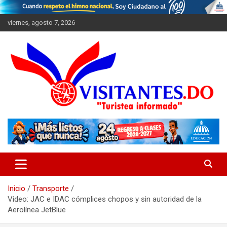
Saltar
al
viernes, agosto 7, 2026
contenido
"Turistea Informado"
Visitantes
Inicio
Transporte
Video: JAC e IDAC cómplices chopos y sin autoridad de la
Aerolínea JetBlue