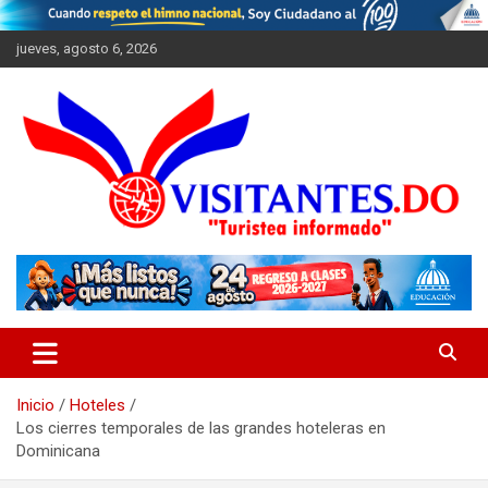
Saltar
al
jueves, agosto 6, 2026
contenido
"Turistea Informado"
Visitantes
Inicio
Hoteles
Los cierres temporales de las grandes hoteleras en
Dominicana