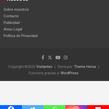
a
r
Sobre nosotros
Contacto
Publicidad
Aviso Legal
Política de Privacidad
Copyright ©2026
Visitantes
Tema por:
Theme Horse
Funciona gracias a:
WordPress