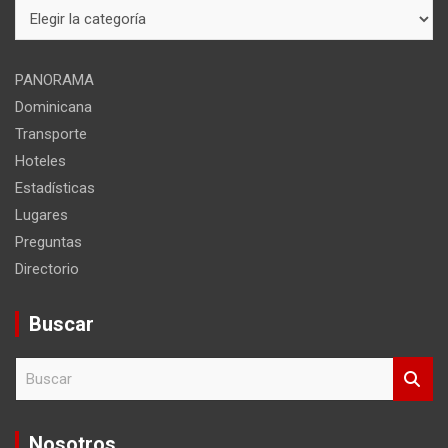
Mapa
del
sitio
PANORAMA
Dominicana
Transporte
Hoteles
Estadísticas
Lugares
Preguntas
Directorio
Buscar
B
u
s
c
Nosotros