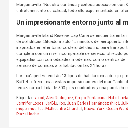
Margaritaville. “Nuestra continua y exitosa asociación con K
entretenimiento de calidad, todo ello experimentado en el e
Un impresionante entorno junto al 
Margaritaville Island Reserve Cap Cana se encuentra en la
de sol idílicas. Situado a sólo 15 minutos del aeropuerto i
inspirados en el entorno costero del destino para transpor
completa con un nivel incomparable de servicio ofrecido p
equipadas con comodidades modernas, como centros de ref
servicio de comidas a la habitación las 24 horas.
Los huéspedes tendrán 13 tipos de habitaciones de lujo para 
Buffett ofrece unas vistas impresionantes del mar Caribe des
terraza amueblada de 300 pies cuadrados y una parrilla hec
Etiquetas:
a rod
,
Alex Rodriguez
,
Grupo Puntacana
,
Habichuela
Jennifer López
,
JetBlu
,
jlop
,
Juan Carlos Hernández (hijo)
,
Juli
mopc
,
muertos
,
Multicentro Churchill
,
Nueva York
,
Ocean Word
Plaza Hache