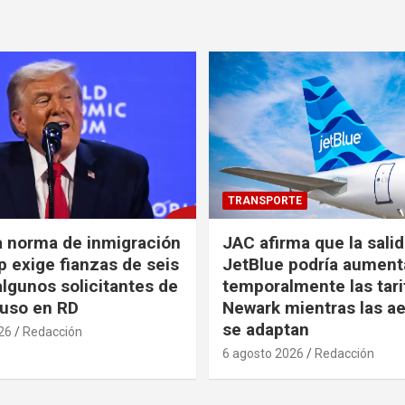
TRANSPORTE
a norma de inmigración
JAC afirma que la sali
 exige fianzas de seis
JetBlue podría aument
algunos solicitantes de
temporalmente las tari
cluso en RD
Newark mientras las ae
se adaptan
26
Redacción
6 agosto 2026
Redacción