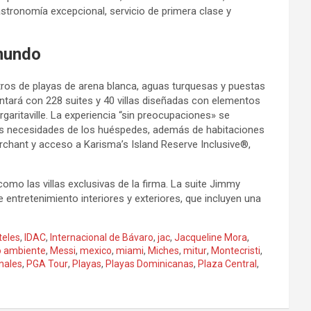
gastronomía excepcional, servicio de primera clase y
 mundo
tros de playas de arena blanca, aguas turquesas y puestas
ontará con 228 suites y 40 villas diseñadas con elementos
aritaville. La experiencia “sin preocupaciones» se
las necesidades de los huéspedes, además de habitaciones
hant y acceso a Karisma’s Island Reserve Inclusive®,
como las villas exclusivas de la firma. La suite Jimmy
 entretenimiento interiores y exteriores, que incluyen una
teles
,
IDAC
,
Internacional de Bávaro
,
jac
,
Jacqueline Mora
,
 ambiente
,
Messi
,
mexico
,
miami
,
Miches
,
mitur
,
Montecristi
,
nales
,
PGA Tour
,
Playas
,
Playas Dominicanas
,
Plaza Central
,