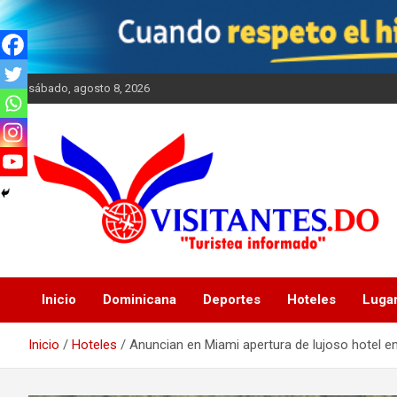
Saltar
al
contenido
sábado, agosto 8, 2026
"Turistea Informado"
Visitantes
Inicio
Dominicana
Deportes
Hoteles
Luga
Inicio
Hoteles
Anuncian en Miami apertura de lujoso hotel 