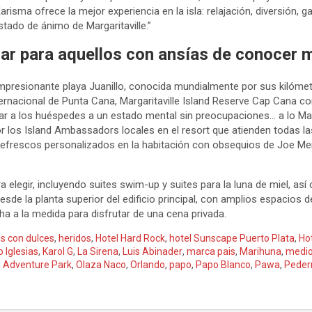
arisma ofrece la mejor experiencia en la isla: relajación, diversión, 
stado de ánimo de Margaritaville.”
mar para aquellos con ansías de conocer
 impresionante playa Juanillo, conocida mundialmente por sus kilóme
nternacional de Punta Cana, Margaritaville Island Reserve Cap Cana c
tar a los huéspedes a un estado mental sin preocupaciones… a lo Marg
or los Island Ambassadors locales en el resort que atienden todas 
rescos personalizados en la habitación con obsequios de Joe Merc
elegir, incluyendo suites swim-up y suites para la luna de miel, así 
de la planta superior del edificio principal, con amplios espacios de
ha a la medida para disfrutar de una cena privada.
s con dulces
,
heridos
,
Hotel Hard Rock
,
hotel Sunscape Puerto Plata
,
Ho
o Iglesias
,
Karol G
,
La Sirena
,
Luis Abinader
,
marca pais
,
Marihuna
,
medio
 Adventure Park
,
Olaza Naco
,
Orlando
,
papo
,
Papo Blanco
,
Pawa
,
Peder