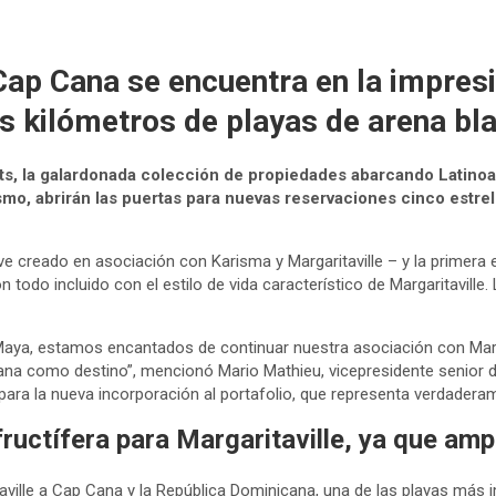
Cap Cana se encuentra en la impresi
 kilómetros de playas de arena bl
, la galardonada colección de propiedades abarcando Latinoamér
ismo, abrirán las puertas para nuevas reservaciones cinco estre
e creado en asociación con Karisma y Margaritaville – y la primera
odo incluido con el estilo de vida característico de Margaritaville
aya, estamos encantados de continuar nuestra asociación con Margarit
a como destino”, mencionó Mario Mathieu, vicepresidente senior d
para la nueva incorporación al portafolio, que representa verdadera
uctífera para Margaritaville, ya que ampl
aville a Cap Cana y la República Dominicana, una de las playas má