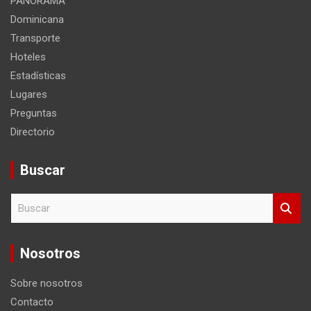
PANORAMA
Dominicana
Transporte
Hoteles
Estadísticas
Lugares
Preguntas
Directorio
Buscar
B
u
s
c
Nosotros
a
r
Sobre nosotros
Contacto