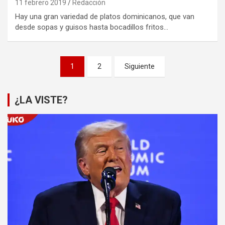
11 febrero 2019
Redacción
Hay una gran variedad de platos dominicanos, que van
desde sopas y guisos hasta bocadillos fritos…
Paginación
1
2
Siguiente
de
entradas
¿LA VISTE?