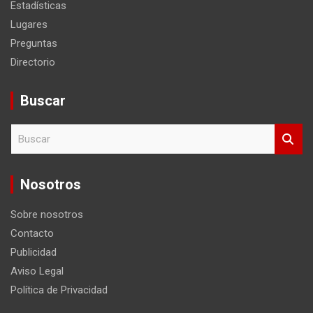
Estadísticas
Lugares
Preguntas
Directorio
Buscar
B
u
s
c
Nosotros
a
r
Sobre nosotros
Contacto
Publicidad
Aviso Legal
Política de Privacidad