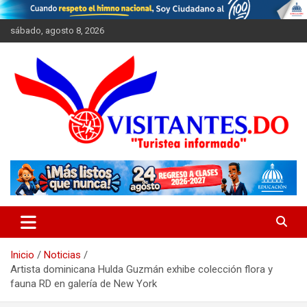
Saltar
al
sábado, agosto 8, 2026
contenido
"Turistea Informado"
Visitantes
Inicio
Noticias
Artista dominicana Hulda Guzmán exhibe colección flora y
fauna RD en galería de New York