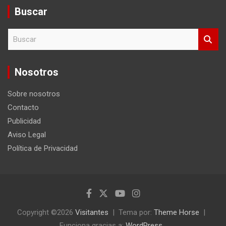
Buscar
B
u
s
c
Nosotros
a
r
Sobre nosotros
Contacto
Publicidad
Aviso Legal
Política de Privacidad
Copyright ©2026
Visitantes
Tema por:
Theme Horse
Funciona gracias a:
WordPress