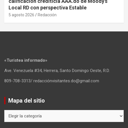
calificación crediticia AAA.do de Moody’s
Local RD con perspectiva Estable
5 agosto 2026
Redacción
«Turistea informado»
Ave. Venezuela #34, Herrera, Santo Domingo Oeste, R.D.
809-708-3313/ redacciónvisitantes.do@gmail.com
Mapa del sitio
Mapa
del
sitio