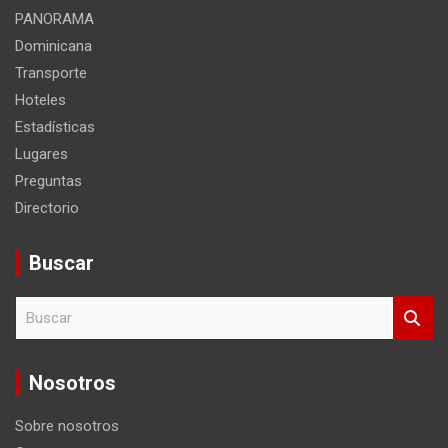
PANORAMA
Dominicana
Transporte
Hoteles
Estadísticas
Lugares
Preguntas
Directorio
Buscar
B
u
s
c
Nosotros
a
r
Sobre nosotros