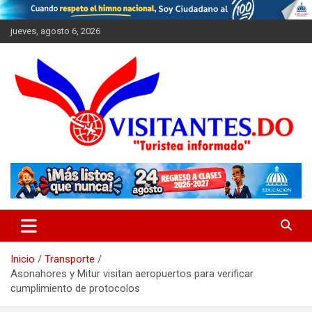
Saltar
al
jueves, agosto 6, 2026
contenido
"Turistea Informado"
Visitantes
Inicio
Transporte
Asonahores y Mitur visitan aeropuertos para verificar
cumplimiento de protocolos