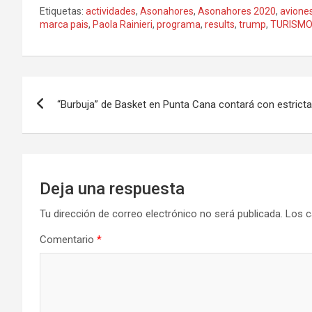
Etiquetas:
actividades
,
Asonahores
,
Asonahores 2020
,
avione
marca pais
,
Paola Rainieri
,
programa
,
results
,
trump
,
TURISM
Navegación
“Burbuja” de Basket en Punta Cana contará con estrict
de
entradas
Deja una respuesta
Tu dirección de correo electrónico no será publicada.
Los c
Comentario
*