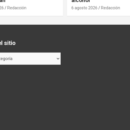
an
alcohol
26
Redacción
6 agosto 2026
Redacción
 sitio