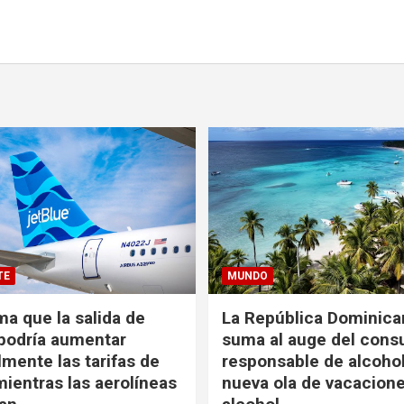
TE
MUNDO
ma que la salida de
La República Dominica
podría aumentar
suma al auge del con
mente las tarifas de
responsable de alcoho
ientras las aerolíneas
nueva ola de vacacione