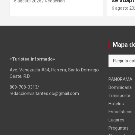
se adapt
6 agosto 2026
Redacción
6 agosto 20
Mapa del
Mapa
«Turistea informado»
del
Ave. Venezuela #34, Herrera, Santo Domingo
sitio
Oeste, R.D.
PANORAMA
809-708-3313/
Dominicana
redacciónvisitantes.do@gmail.com
Transporte
Hoteles
Estadísticas
Lugares
Preguntas