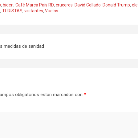
s
,
biden
,
Café Marca País RD
,
cruceros
,
David Collado
,
Donald Trump
,
ele
O
,
TURISTAS
,
visitantes
,
Vuelos
as medidas de sanidad
ampos obligatorios están marcados con
*