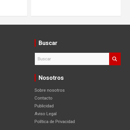
Buscar
B
u
s
c
Nosotros
a
r
Sobre nosotros
Contacto
Publicidad
Aviso Legal
Política de Privacidad