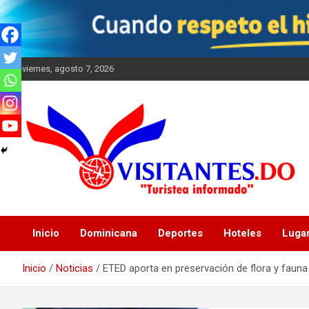
Saltar
al
contenido
viernes, agosto 7, 2026
"Turistea Informado"
Visitantes
Inicio
Dominicana
Deportes
Hoteles
Luga
Inicio
Noticias
ETED aporta en preservación de flora y fauna