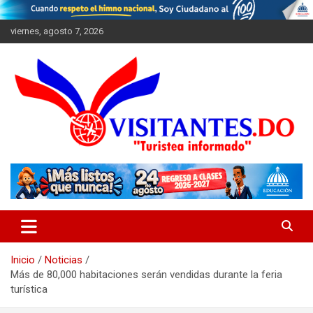
Saltar
al
viernes, agosto 7, 2026
contenido
"Turistea Informado"
Visitantes
Inicio
Noticias
Más de 80,000 habitaciones serán vendidas durante la feria
turística