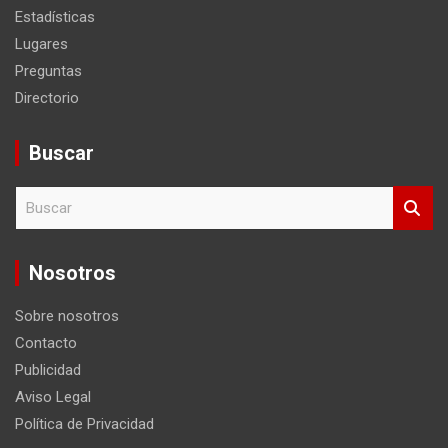
Estadísticas
Lugares
Preguntas
Directorio
Buscar
B
u
s
c
Nosotros
a
r
Sobre nosotros
Contacto
Publicidad
Aviso Legal
Política de Privacidad