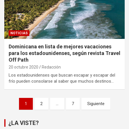
NOTICIAS
Dominicana en lista de mejores vacaciones
para los estadounidenses, según revista Travel
Off Path
20 octubre 2020
Redacción
Los estadounidenses que buscan escapar y escapar del
frío pueden consolarse al saber que muchos destinos…
Paginación
1
2
…
7
Siguiente
de
entradas
¿LA VISTE?