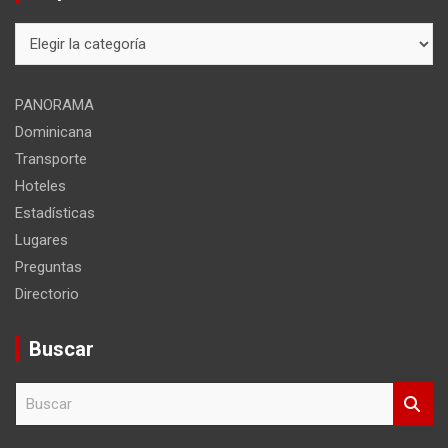
Mapa
del
sitio
PANORAMA
Dominicana
Transporte
Hoteles
Estadísticas
Lugares
Preguntas
Directorio
Buscar
B
u
s