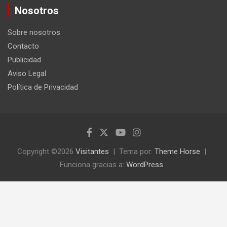
c
Nosotros
a
r
Sobre nosotros
Contacto
Publicidad
Aviso Legal
Política de Privacidad
Copyright ©2026
Visitantes
Tema por:
Theme Horse
Funciona gracias a:
WordPress