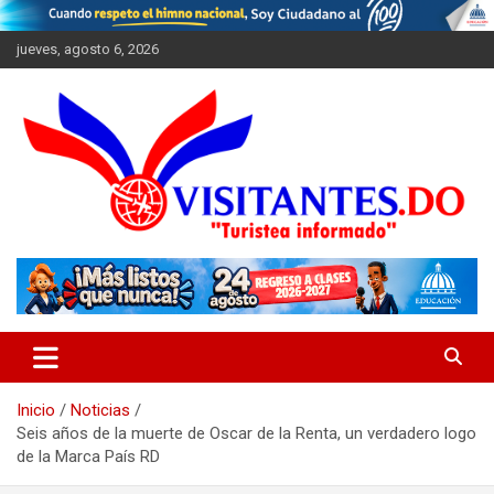
Saltar
al
jueves, agosto 6, 2026
contenido
"Turistea Informado"
Visitantes
Inicio
Noticias
Seis años de la muerte de Oscar de la Renta, un verdadero logo
de la Marca País RD