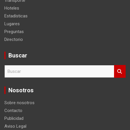
Transporte
Hoteles
Estadísticas
Lugares
Preguntas
Directorio
Buscar
B
u
s
c
Nosotros
a
r
Sobre nosotros
Contacto
Publicidad
Aviso Legal