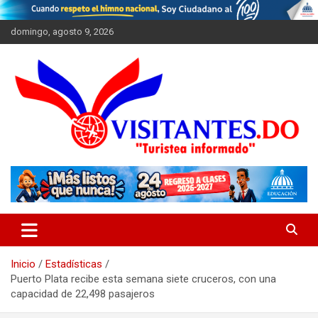
Saltar
al
domingo, agosto 9, 2026
contenido
"Turistea Informado"
Visitantes
Inicio
Estadísticas
Puerto Plata recibe esta semana siete cruceros, con una
capacidad de 22,498 pasajeros