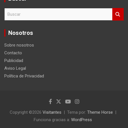
B
u
s
c
Nosotros
a
r
Sobre nosotros
Contacto
Publicidad
Aviso Legal
Política de Privacidad
Copyright ©2026
Visitantes
Tema por:
Theme Horse
Funciona gracias a:
WordPress