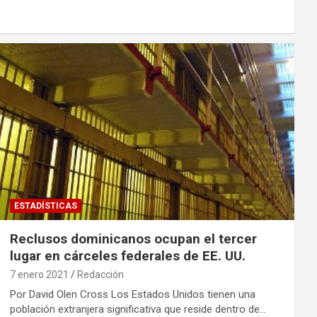
ESTADÍSTICAS
Reclusos dominicanos ocupan el tercer
lugar en cárceles federales de EE. UU.
7 enero 2021
Redacción
Por David Olen Cross Los Estados Unidos tienen una
población extranjera significativa que reside dentro de…