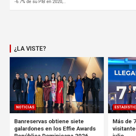
-6.7% de su PIB en 2020,…
Paginación
de
entradas
¿LA VISTE?
NOTICIAS
ESTADÍSTI
Banreservas obtiene siete
Más de 7
galardones en los Effie Awards
visitante
República Dominicana 2026
julio