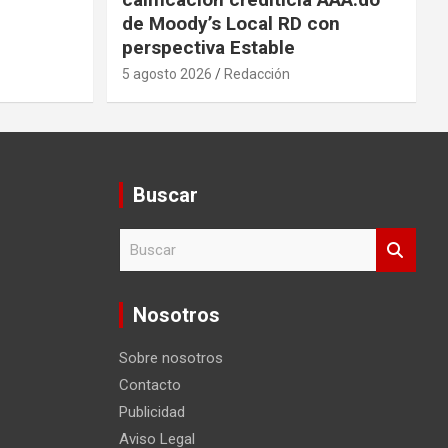
de Moody’s Local RD con
perspectiva Estable
5 agosto 2026
Redacción
Buscar
B
u
s
c
Nosotros
a
r
Sobre nosotros
Contacto
Publicidad
Aviso Legal