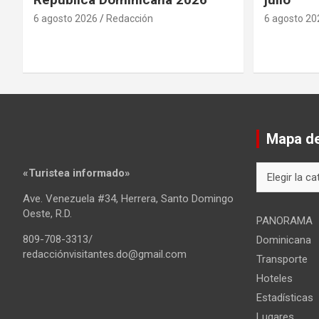
6 agosto 2026
Redacción
6 agosto 20
Mapa del
Mapa
«Turistea informado»
del
Ave. Venezuela #34, Herrera, Santo Domingo
sitio
Oeste, R.D.
PANORAMA
809-708-3313/
Dominicana
redacciónvisitantes.do@gmail.com
Transporte
Hoteles
Estadísticas
Lugares