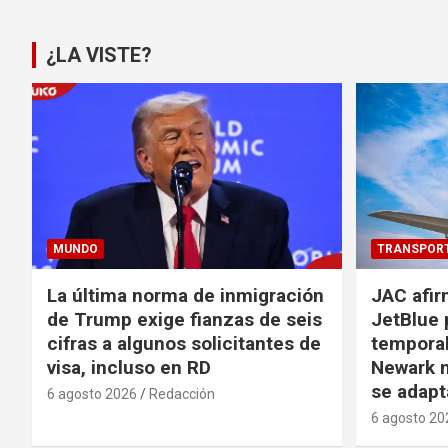
de
entradas
¿LA VISTE?
MUNDO
TRANSPOR
La última norma de inmigración
JAC afir
de Trump exige fianzas de seis
JetBlue 
cifras a algunos solicitantes de
temporal
visa, incluso en RD
Newark m
se adapt
6 agosto 2026
Redacción
6 agosto 20