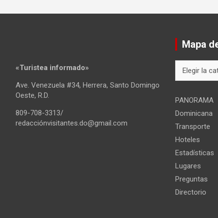
Mapa del
Mapa
«Turistea informado»
del
Ave. Venezuela #34, Herrera, Santo Domingo
sitio
Oeste, R.D.
PANORAMA
809-708-3313/
Dominicana
redacciónvisitantes.do@gmail.com
Transporte
Hoteles
Estadísticas
Lugares
Preguntas
Directorio