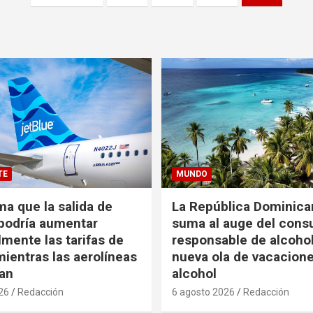
TE
MUNDO
ma que la salida de
La República Dominica
podría aumentar
suma al auge del con
mente las tarifas de
responsable de alcoho
ientras las aerolíneas
nueva ola de vacacione
an
alcohol
26
Redacción
6 agosto 2026
Redacción