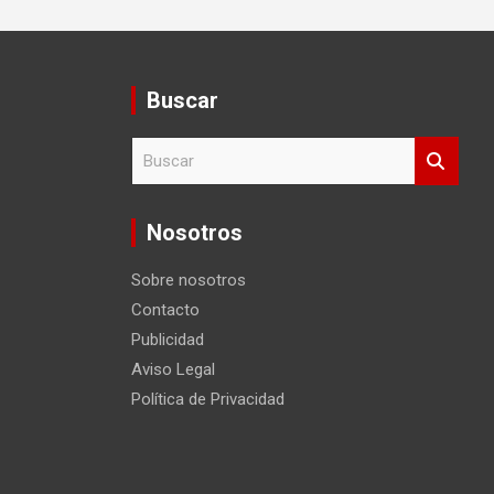
Buscar
B
u
s
c
Nosotros
a
r
Sobre nosotros
Contacto
Publicidad
Aviso Legal
Política de Privacidad