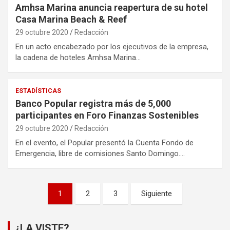
Amhsa Marina anuncia reapertura de su hotel
Casa Marina Beach & Reef
29 octubre 2020
Redacción
En un acto encabezado por los ejecutivos de la empresa,
la cadena de hoteles Amhsa Marina…
ESTADÍSTICAS
Banco Popular registra más de 5,000
participantes en Foro Finanzas Sostenibles
29 octubre 2020
Redacción
En el evento, el Popular presentó la Cuenta Fondo de
Emergencia, libre de comisiones Santo Domingo.…
Paginación
1
2
3
Siguiente
de
entradas
¿LA VISTE?