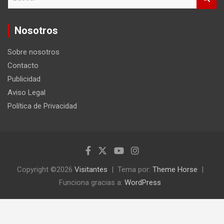
u
s
c
Nosotros
a
r
Sobre nosotros
Contacto
Publicidad
Aviso Legal
Política de Privacidad
Copyright ©2026
Visitantes
Tema por:
Theme Horse
Funciona gracias a:
WordPress