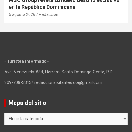
MSC Group revela su nuevo destino exclusivo
en la República Dominicana
6 agosto 2026
Redacción
«Turistea informado»
Ave. Venezuela #34, Herrera, Santo Domingo Oeste, R.D.
809-708-3313/ redacciónvisitantes.do@gmail.com
Mapa del sitio
Mapa
del
sitio