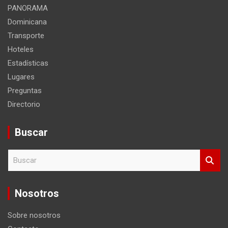
PANORAMA
Dominicana
Transporte
Hoteles
Estadísticas
Lugares
Preguntas
Directorio
Buscar
B
u
s
c
Nosotros
a
r
Sobre nosotros