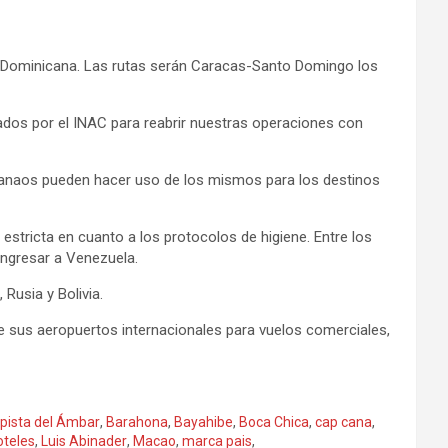
lica Dominicana. Las rutas serán Caracas-Santo Domingo los
ados por el INAC para reabrir nuestras operaciones con
 Manaos pueden hacer uso de los mismos para los destinos
tricta en cuanto a los protocolos de higiene. Entre los
ingresar a Venezuela.
Rusia y Bolivia.
 de sus aeropuertos internacionales para vuelos comerciales,
pista del Ámbar
,
Barahona
,
Bayahibe
,
Boca Chica
,
cap cana
,
oteles
,
Luis Abinader
,
Macao
,
marca pais
,