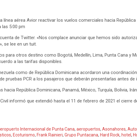
a la línea aérea Avior reactivar los vuelos comerciales hacia Repúb
 las 5:00 pm
su cuenta de Twitter. «Nos complace anunciar que hemos sido autoriz
se lee en un tuit.
etos para otros destino como Bogotá, Medellín, Lima, Punta Cana y
erdo a las tarifas disponibles.
nezuela como de República Dominicana acordaron una coordinación es
ón de pruebas PCR a los pasajeros que deberán presentarlas antes de 
hacia República Dominicana, Panamá, México, Turquía, Bolivia, Irán, 
 Civil informó que extendió hasta el 11 de febrero de 2021 el cierre
eropuerto Internacional de Punta Cana
,
aeropuertos
,
Asonahores
,
Auto
sticos
,
Ecoturismo
,
Frank Rainieri
,
Grupo Puntacana
,
Hard Rock
,
hotel
,
H