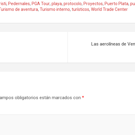
isti
,
Pedernales
,
PGA Tour
,
playa
,
protocolo
,
Proyectos
,
Puerto Plata
,
pu
Turismo de aventura
,
Turismo interno
,
turísticos
,
World Trade Center
Las aerolíneas de Ve
ampos obligatorios están marcados con
*