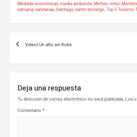
Medidas económicas
,
medio ambiente
,
Miches
,
mitur
,
Montecr
samana
,
sanitarias
,
Santiago
,
santo domingo
,
Top 5 Turismo
,
Navegación
Video| Un año sin Kobe
de
entradas
Deja una respuesta
Tu dirección de correo electrónico no será publicada.
Los c
Comentario
*