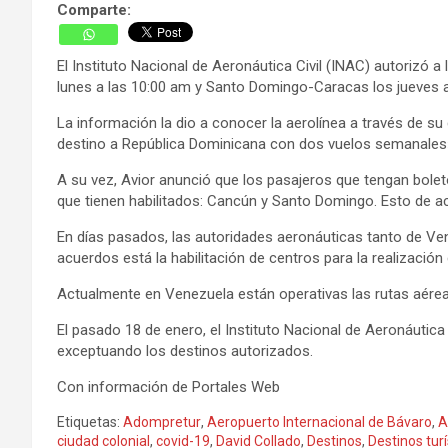
Comparte:
El Instituto Nacional de Aeronáutica Civil (INAC) autorizó 
lunes a las 10:00 am y Santo Domingo-Caracas los jueves a
La información la dio a conocer la aerolínea a través de 
destino a República Dominicana con dos vuelos semanales», 
A su vez, Avior anunció que los pasajeros que tengan bol
que tienen habilitados: Cancún y Santo Domingo. Esto de acu
En días pasados, las autoridades aeronáuticas tanto de Ve
acuerdos está la habilitación de centros para la realizaci
Actualmente en Venezuela están operativas las rutas aéreas 
El pasado 18 de enero, el Instituto Nacional de Aeronáutica
exceptuando los destinos autorizados.
Con información de Portales Web
Etiquetas:
Adompretur
,
Aeropuerto Internacional de Bávaro
,
A
ciudad colonial
,
covid-19
,
David Collado
,
Destinos
,
Destinos turí