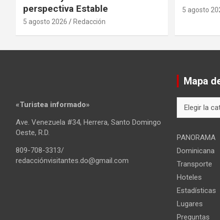
perspectiva Estable
5 agosto 20
5 agosto 2026
Redacción
Mapa del
Mapa
«Turistea informado»
del
Ave. Venezuela #34, Herrera, Santo Domingo
sitio
Oeste, R.D.
PANORAMA
809-708-3313/
Dominicana
redacciónvisitantes.do@gmail.com
Transporte
Hoteles
Estadísticas
Lugares
Preguntas