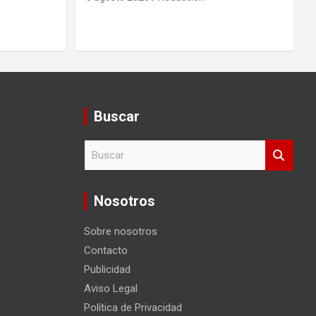
Buscar
B
u
s
c
Nosotros
a
r
Sobre nosotros
Contacto
Publicidad
Aviso Legal
Política de Privacidad