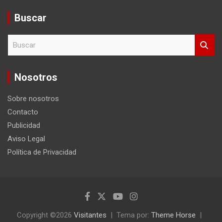
Buscar
B
u
s
c
Nosotros
a
r
Sobre nosotros
Contacto
Publicidad
Aviso Legal
Política de Privacidad
Copyright ©2026
Visitantes
Tema por:
Theme Horse