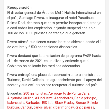
Recuperación
El director general de Área de Meliá Hotels International en
el país, Santiago Rivera, al inaugurar el hotel Paradisus
Palma Real, destacó que esto permite incorporar al trabajo
a casi todos los empleados, dejando suspendidos solo
100 de los 3.000 puestos de trabajo que generan.
Rivera afirmó que tienen cuatro hoteles abiertos desde el 1
de octubre y 2.500 habitaciones disponibles.
Rivera destacó que la ampliación del programa FASE hasta
el 1 de marzo de 2021 es un alivio y entiende que el
Gobierno ha aplicado las medidas adecuadas.
Rivera entregó una placa de reconocimiento al ministro de
Turismo, David Collado, en agradecimiento por el apoyo del
sector y sus esfuerzos por recuperar el turismo del país.
Etiquetas:
200 mil turistas
,
Aeropuerto de Punta Cana
,
Alejandro Grullón
,
All Inclusive
,
Asonahores
,
Bahia principe
,
baloncesto
,
Barbados
,
BID Lab
,
Black Fraday
,
Bonao
,
Bukele
,
burbuja
,
Cancún
,
carlos silver
,
ciber monday
,
cinco paises
,