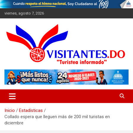
Saltar
al
viernes, agosto 7, 2026
contenido
"Turistea Informado"
Visitantes
Inicio
Estadísticas
Collado espera que lleguen más de 200 mil turistas en
diciembre