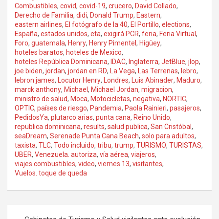
Combustibles
,
covid
,
covid-19
,
crucero
,
David Collado
,
Derecho de Familia
,
didi
,
Donald Trump
,
Eastern
,
eastern airlines
,
El fotógrafo de la 40
,
El Portillo
,
elections
,
España
,
estados unidos
,
eta
,
exigirá PCR
,
feria
,
Feria Virtual
,
Foro
,
guatemala
,
Henry
,
Henry Pimentel
,
Higüey
,
hoteles baratos
,
hoteles de Mexico
,
hoteles República Dominicana
,
IDAC
,
Inglaterra
,
JetBlue
,
jlop
,
joe biden
,
jordan
,
jordan en RD
,
La Vega
,
Las Terrenas
,
lebro
,
lebron james
,
Locutor Henry
,
Londres
,
Luis Abinader
,
Maduro
,
marck anthony
,
Michael
,
Michael Jordan
,
migracion
,
ministro de salud
,
Moca
,
Motocicletas
,
negativa
,
NORTIC
,
OPTIC
,
países de riesgo
,
Pandemia
,
Paola Rainieri
,
pasajeros
,
PedidosYa
,
plutarco arias
,
punta cana
,
Reino Unido
,
republica dominicana
,
results
,
salud publica
,
San Cristóbal
,
seaDream
,
Serenade Punta Cana Beach
,
solo para adultos
,
taxista
,
TLC
,
Todo incluido
,
tribu
,
trump
,
TURISMO
,
TURISTAS
,
UBER
,
Venezuela. autoriza
,
vía aérea
,
viajeros
,
viajes combustibles
,
video
,
viernes 13
,
visitantes
,
Vuelos. toque de queda
Navegación