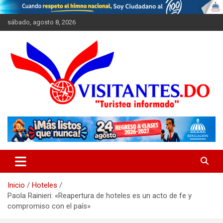
Saltar
al
sábado, agosto 8, 2026
contenido
"Turistea Informado"
Visitantes
Inicio
Hoteles
Paola Rainieri: «Reapertura de hoteles es un acto de fe y
compromiso con el país»