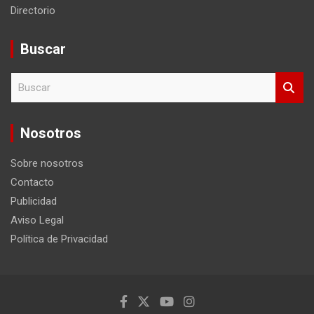
Directorio
Buscar
B
u
s
c
Nosotros
a
r
Sobre nosotros
Contacto
Publicidad
Aviso Legal
Política de Privacidad